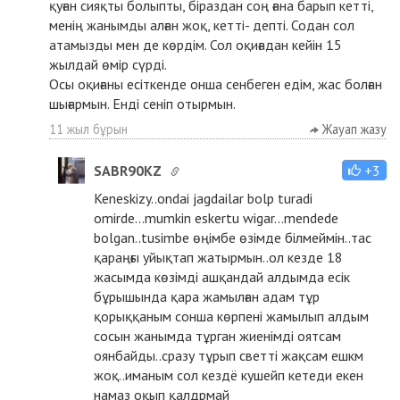
қуған сияқты болыпты, біраздан соң ғана барып кетті,
менің жанымды алған жоқ, кетті- депті. Содан сол
атамызды мен де көрдім. Сол оқиғадан кейін 15
жылдай өмір сүрді.
Осы оқиғаны есіткенде онша сенбеген едім, жас болған
шығармын. Енді сеніп отырмын.
11 жыл бұрын
Жауап жазу
SABR90KZ
+3
Keneskizy..ondai jagdailar bolp turadi
omirde...mumkin eskertu wigar...mendede
bolgan..tusimbe өңімбе өзімде білмеймін..тас
қараңғы уйықтап жатырмын..ол кезде 18
жасымда көзімді ашқандай алдымда есік
бұрышында қара жамылған адам тұр
қорыққаным сонша көрпені жамылып алдым
сосын жанымда тұрган жиенімді оятсам
оянбайды..сразу тұрып светті жақсам ешкм
жоқ..иманым сол кездё кушейп кетеди екен
намаз оқып қалдрмай