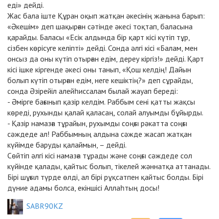
еді» дейді.
Жас бала іште Құран оқып жатқан әкесінің жанына барып:
«Әкешім» деп шақырған сәтінде әкесі тоқтап, баласына
қарайды. Баласы «Есік алдында бір қарт кісі күтіп тұр,
сізбен көрісуге келіпті» дейді. Сонда әлгі кісі «Балам, мен
онсыз да оны күтіп отырған едім, дереу кіргіз!» дейді. Қарт
кісі ішке кіргенде әкесі оны танып, «Қош келдің! Дайын
болып күтіп отырған едім, неге кешіктің?» деп сұрайды,
сонда Әзірейіл алейһиссалам былай жауап береді:
- Әмірге бағынып қазір келдім. Раббым сені қатты жақсы
көреді, рухынды қалай қаласаң, солай алуымды бұйырды.
- Қазір намазға тұрайын, рухымды соңғы рәкатта соңғы
сәждеде ал! Раббымның алдына сәжде жасап жатқан
күйімде баруды қалаймын, – дейді.
Сөйтіп әлгі кісі намазға тұрады және соңғы сәждеде сол
күйінде қалады, қайтыс болып, тікелей жәннатқа аттанады.
Бірі шұғыл түрде өлді, ал бірі рұқсатпен қайтыс болды. Бірі
дүние адамы болса, екіншісі Аллаһтың досы!
SABR90KZ