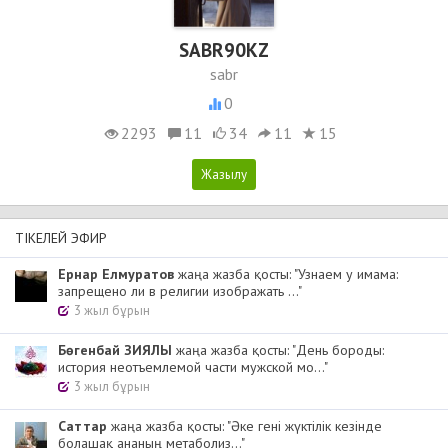
SABR90KZ
sabr
0
2293
11
34
11
15
ТІКЕЛЕЙ ЭФИР
Ернар Елмуратов
жаңа жазба қосты: "Узнаем у имама:
запрещено ли в религии изображать ..."
3 жыл бұрын
Бөгенбай ЗИЯЛЫ
жаңа жазба қосты: "День бороды:
история неотъемлемой части мужской мо..."
3 жыл бұрын
Cаттар
жаңа жазба қосты: "Әке гені жүктілік кезінде
болашақ ананың метаболиз..."