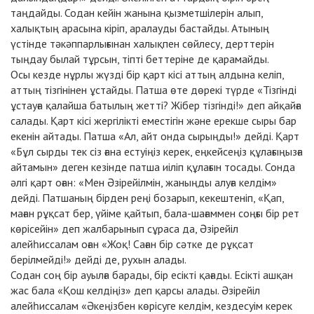
таңдайды. Содан кейін жанына қызметшілерін алып,
халықтың арасына кіріп, аралауды бастайды. Атының
үстінде тәкәппарлығынан халықпен сөйлесу, дерттерін
тыңдау былай тұрсын, тіпті беттеріне де қарамайды.
Осы кезде нұрлы жүзді бір қарт кісі аттың алдына келіп,
аттың тізгінінен ұстайды. Патша өте дөрекі түрде «Тізгінді
ұстауға қалайша батылың жетті? Жібер тізгінді!» деп айқайға
салады. Қарт кісі жергілікті еместігін және ерекше сыры бар
екенін айтады. Патша «Ал, айт онда сырыңды!» дейді. Қарт
«Бұл сырды тек сіз ғана естуіңіз керек, еңкейсеңіз құлағыңызға
айтамын» деген кезінде патша иіліп құлағын тосады. Сонда
әлгі қарт оған: «Мен Әзірейілмін, жаныңды алуға келдім»
дейді. Патшаның бірден реңі бозарып, кекештеніп, «Қап,
маған рұқсат бер, үйіме қайтып, бала-шағаммен соңғы бір рет
көрісейін» деп жалбарынып сұраса да, Әзірейіл
алейһиссалам оған «Жоқ! Саған бір сәтке де рұқсат
берілмейді!» дейді де, рухын алады.
Содан соң бір ауылға барады, бір есікті қағады. Есікті ашқан
жас бала «Қош келдіңіз» деп қарсы алады. Әзірейіл
алейһиссалам «Әкеңізбен көрісуге келдім, кездесуім керек