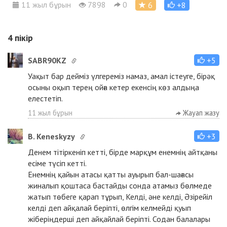
11 жыл бұрын
7898
0
6
+8
4
пікір
SABR90KZ
+5
Уақыт бар дейміз үлгереміз намаз, амал істеуге, бірәқ
осыны оқып терең ойға кетер екенсің көз алдыңа
елестетіп.
11 жыл бұрын
Жауап жазу
B. Keneskyzy
+3
Денем тітіркеніп кетті, бірде марқұм енемнің айтқаны
есіме түсіп кетті.
Енемнің қайын атасы қатты ауырып бал-шағасы
жиналып қоштаса бастайды сонда атамыз бөлмеде
жатып төбеге қарап тұрып, Келді, әне келді, Әзірейіл
келді деп айқалай беріпті, өлгім келмейді қуып
жіберіңдерші деп айқайлай беріпті. Содан балалары