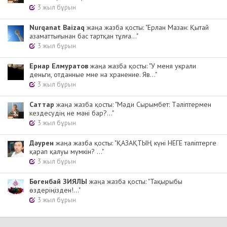
3 жыл бұрын
Nurqanat Baizaq
жаңа жазба қосты: "Ерлан Мазан: Қытай
азаматтығынан бас тартқан тұлға..."
3 жыл бұрын
Ернар Елмуратов
жаңа жазба қосты: "У меня украли
деньги, отданные мне на хранение. Яв..."
3 жыл бұрын
Cаттар
жаңа жазба қосты: "Мәди Сырымбет: Тәліптермен
кездесудің не мәні бар?..."
3 жыл бұрын
Дәурен
жаңа жазба қосты: "ҚАЗАҚТЫҢ күні НЕГЕ тәліптерге
қарап қалуы мүмкін? ..."
3 жыл бұрын
Бөгенбай ЗИЯЛЫ
жаңа жазба қосты: "Тақырыбы
өздеріңізден!..."
3 жыл бұрын