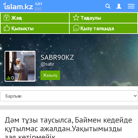
қаз
рус
Жаңа
Таңдаулы
Қызықты
Қызу талқыда
SABR90KZ
@sabr
0
Дәм тұзы таусылса, Баймен кедейде
құтылмас ажалдан.Уақытымызды
зая кетірмейік.