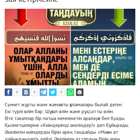
0
0
0
Сүннет жұрты және жамағаты ғұламалары былай деген:
Екі түрлі өлім бар: Шұғыл өлім және рұқсатты өлім.
Өте тәкәппар бір патша мемлекетін аралауға бел буады.
Қызметшілеріне «Киімдерімді әкеліңдер!» деп бұйырады.
Әкелінген киімдердің бірін әрең таңдайды. «Маған ат
дайындаңдар!» дейді. Әкелінген аттардың бірін әрең